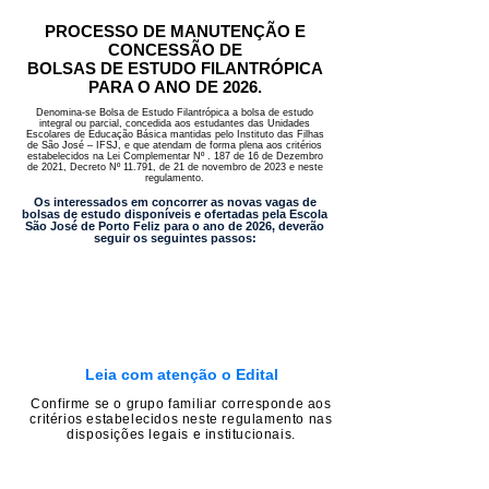
PROCESSO DE MANUTENÇÃO E
CONCESSÃO DE
BOLSAS DE ESTUDO FILANTRÓPICA
PARA O ANO DE 2026.
Denomina-se Bolsa de Estudo Filantrópica a bolsa de estudo
integral ou parcial, concedida aos estudantes das Unidades
Escolares de Educação Básica mantidas pelo Instituto das Filhas
de São José – IFSJ, e que atendam de forma plena aos critérios
estabelecidos na Lei Complementar Nº . 187 de 16 de Dezembro
de 2021, Decreto Nº 11.791, de 21 de novembro de 2023 e neste
regulamento.
Os interessados em concorrer as novas vagas de
bolsas de estudo disponíveis e ofertadas pela Escola
São José de Porto Feliz para o ano de 2026, deverão
seguir os seguintes passos:
Leia com atenç
ão o Edital
Confirme se o grupo familiar corresponde aos
critérios estabelecidos neste regulamento nas
disposições legais e institucionais.