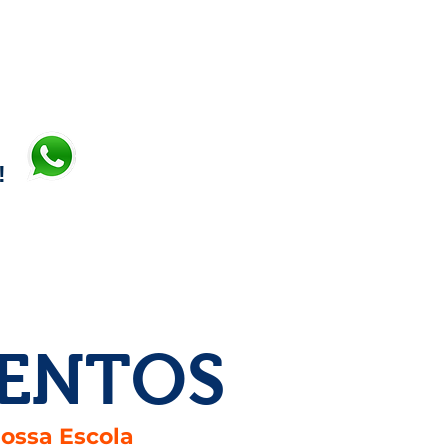
 valores
!
VENTOS
nossa Escola